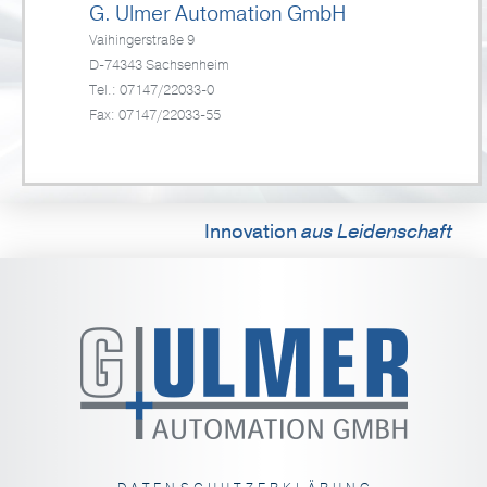
G. Ulmer Automation GmbH
Vaihingerstraße 9
D-74343 Sachsenheim
Tel.: 07147/22033-0
Fax: 07147/22033-55
Innovation
aus Leidenschaft